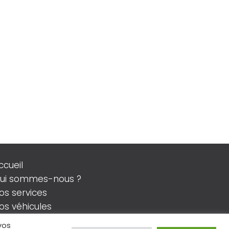
ccueil
ui sommes-nous ?
os services
os véhicules
ontact
vos