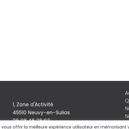
A
Q
1, Zone d'Activité
N
45510 Neuvy-en-Sulias
N
06 08 46 28 63
C
e vous offrir la meilleure expérience utilisateur en mémorisant 