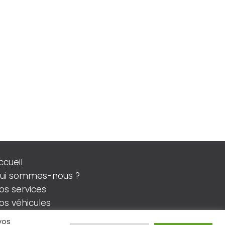
ccueil
ui sommes-nous ?
os services
os véhicules
ontact
vos