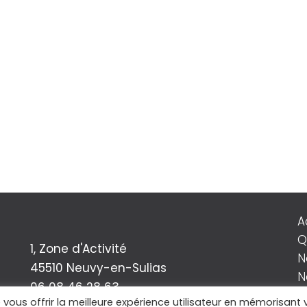
A
Q
1, Zone d'Activité
N
45510 Neuvy-en-Sulias
N
06 08 46 28 63
C
e vous offrir la meilleure expérience utilisateur en mémorisant 