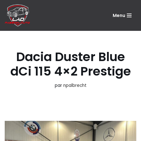
Menu
Aller
au
contenu
Dacia Duster Blue
dCi 115 4×2 Prestige
par
npalbrecht