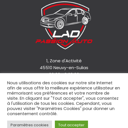
1, Zone d'Activité
45510 Neuvy-en-Sulias
06 08 46 28 63
Nous utilisations des cookies sur notre site Internet
afin de vous offrir la meilleure expérience utilisateur en
Accueil
mémorisant vos préférences et votre nombre de
Qui sommes-nous ?
visite. En cliquant sur "Tout accepter", vous consentez
à l'utilisation de tous les cookies. Cependant, vous
Nos services
pouvez visiter "Paramètres Cookies" pour donner un
Nos véhicules
consentement contrôlé.
Contact
Paramètres cookies
Tout accepter
Mentions légales