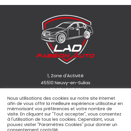
1, Zone d'Activité
45510 Neuvy-en-Sulias
06 08 46 28 63
Nous utilisations des cookies sur notre site Internet
afin de vous offrir la meilleure expérience utilisateur en
Accueil
mémorisant vos préférences et votre nombre de
Qui sommes-nous ?
visite. En cliquant sur "Tout accepter", vous consentez
à l'utilisation de tous les cookies. Cependant, vous
Nos services
pouvez visiter "Paramètres Cookies" pour donner un
Nos véhicules
consentement contrôlé.