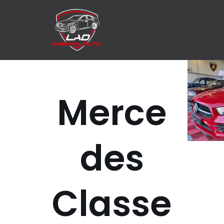
Aller
au
contenu
Merce
des
Classe