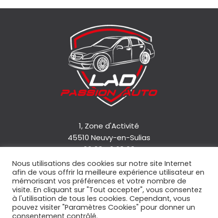
1, Zone d'Activité
45510 Neuvy-en-Sulias
06 08 46 28 63
Nous utilisations des cookies sur notre site Internet
afin de vous offrir la meilleure expérience utilisateur en
Accueil
mémorisant vos préférences et votre nombre de
Qui sommes-nous ?
visite. En cliquant sur "Tout accepter", vous consentez
à l'utilisation de tous les cookies. Cependant, vous
Nos services
pouvez visiter "Paramètres Cookies" pour donner un
Nos véhicules
consentement contrôlé.