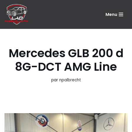
Menu
Aller
au
contenu
Mercedes GLB 200 d
8G-DCT AMG Line
par
npalbrecht