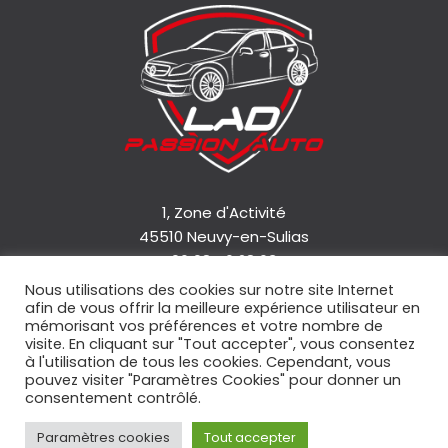
1, Zone d'Activité
45510 Neuvy-en-Sulias
06 08 46 28 63
Nous utilisations des cookies sur notre site Internet
afin de vous offrir la meilleure expérience utilisateur en
Accueil
mémorisant vos préférences et votre nombre de
Qui sommes-nous ?
visite. En cliquant sur "Tout accepter", vous consentez
à l'utilisation de tous les cookies. Cependant, vous
Nos services
pouvez visiter "Paramètres Cookies" pour donner un
Nos véhicules
consentement contrôlé.
Contact
Paramètres cookies
Tout accepter
Mentions légales