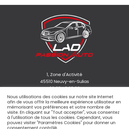
1, Zone d'Activité
45510 Neuvy-en-Sulias
06 08 46 28 63
Nous utilisations des cookies sur notre site Internet
afin de vous offrir la meilleure expérience utilisateur en
Accueil
mémorisant vos préférences et votre nombre de
Qui sommes-nous ?
visite. En cliquant sur "Tout accepter", vous consentez
à l'utilisation de tous les cookies. Cependant, vous
Nos services
pouvez visiter "Paramètres Cookies" pour donner un
Nos véhicules
consentement contrôlé.