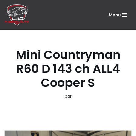
Menu
Aller
au
contenu
Mini Countryman
R60 D 143 ch ALL4
Cooper S
par