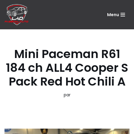
Menu
Aller
au
contenu
Mini Paceman R61
184 ch ALL4 Cooper S
Pack Red Hot Chili A
par