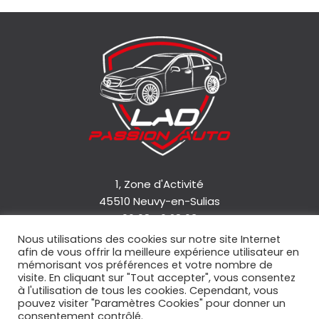
1, Zone d'Activité
45510 Neuvy-en-Sulias
06 08 46 28 63
Nous utilisations des cookies sur notre site Internet
afin de vous offrir la meilleure expérience utilisateur en
Accueil
mémorisant vos préférences et votre nombre de
Qui sommes-nous ?
visite. En cliquant sur "Tout accepter", vous consentez
à l'utilisation de tous les cookies. Cependant, vous
Nos services
pouvez visiter "Paramètres Cookies" pour donner un
Nos véhicules
consentement contrôlé.